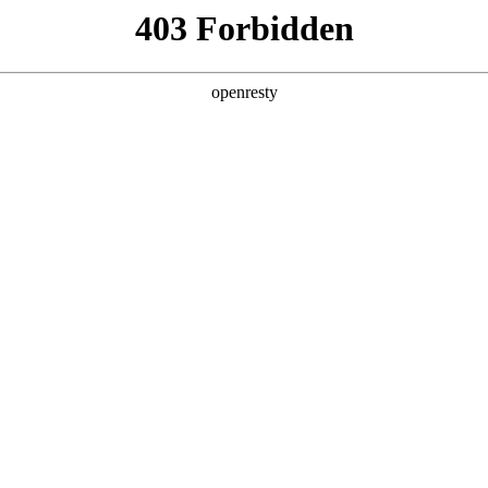
产品及服务
行业解决方案
合作伙伴
投资者关系
大会 ，分享AI+商业地产的场景实践与思考
2025 / 12 / 09
大会在上海成功举办。大会以“智创未来与卓越同行”为主题，设置技术、品
、内容丰富的交流平台。Z6尊龙数码携旗下自研的Z6尊龙问学平台亮相本次活
发展路径。